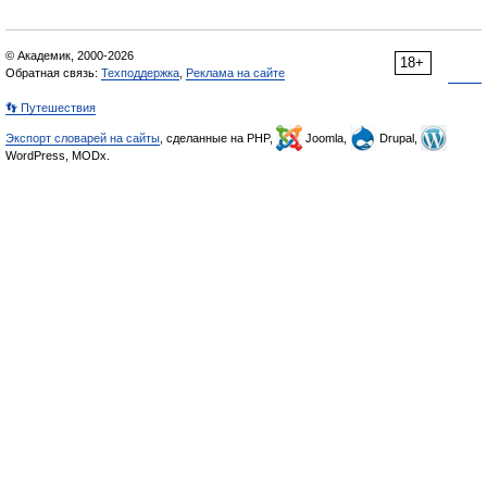
© Академик, 2000-2026
18+
Обратная связь:
Техподдержка
,
Реклама на сайте
👣 Путешествия
Экспорт словарей на сайты
, сделанные на PHP,
Joomla,
Drupal,
WordPress, MODx.