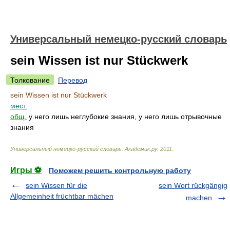
Универсальный немецко-русский словарь
sein Wissen ist nur Stückwerk
Толкование
Перевод
sein Wissen ist nur Stückwerk
мест.
общ.
у него лишь неглубокие знания, у него лишь отрывочные
знания
Универсальный немецко-русский словарь
.
Академик.ру
.
2011
.
Игры ⚽
Поможем решить контрольную работу
sein Wissen für die
sein Wort rückgängig
Allgemeinheit früchtbar mächen
machen