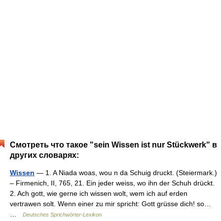
Смотреть что такое "sein Wissen ist nur Stückwerk" в
других словарях:
Wissen
— 1. A Niada woas, wou n da Schuig druckt. (Steiermark.)
– Firmenich, II, 765, 21. Ein jeder weiss, wo ihn der Schuh drückt.
2. Ach gott, wie gerne ich wissen wolt, wem ich auf erden
vertrawen solt. Wenn einer zu mir spricht: Gott grüsse dich! so…
…
Deutsches Sprichwörter-Lexikon