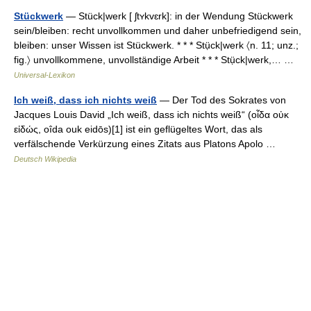
Stückwerk
— Stück|werk [ ʃtʏkvɛrk]: in der Wendung Stückwerk
sein/bleiben: recht unvollkommen und daher unbefriedigend sein,
bleiben: unser Wissen ist Stückwerk. * * * Stụ̈ck|werk 〈n. 11; unz.;
fig.〉 unvollkommene, unvollständige Arbeit * * * Stụ̈ck|werk,… …
Universal-Lexikon
Ich weiß, dass ich nichts weiß
— Der Tod des Sokrates von
Jacques Louis David „Ich weiß, dass ich nichts weiß“ (οἶδα οὐκ
εἰδώς, oîda ouk eidōs)[1] ist ein geflügeltes Wort, das als
verfälschende Verkürzung eines Zitats aus Platons Apolo …
Deutsch Wikipedia